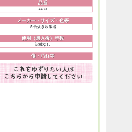
品番
4439
メーカー・サイズ・色等
５合炊き炊飯器
使用（購入後）年数
記載なし
傷・汚れ等