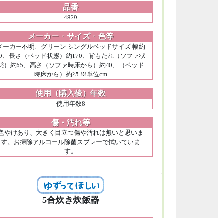
品番
4839
メーカー・サイズ・色等
メーカー不明、グリーン シングルベッドサイズ 幅約
90、長さ（ベッド状態）約170、背もたれ（ソファ状
態）約55、高さ（ソファ時床から）約40、（ベッド
時床から）約25 ※単位cm
使用（購入後）年数
使用年数8
傷・汚れ等
色やけあり、大きく目立つ傷や汚れは無いと思いま
す。お掃除アルコール除菌スプレーで拭いていま
す。
5合炊き炊飯器