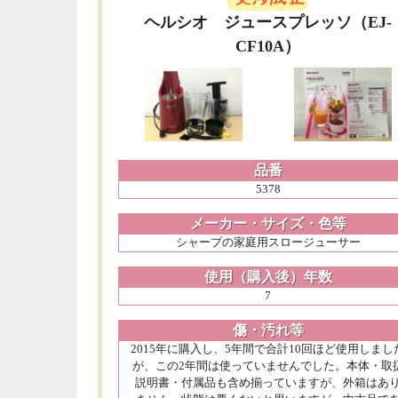
ヘルシオ ジュースプレッソ（EJ-
CF10A）
品番
5378
メーカー・サイズ・色等
シャープの家庭用スロージューサー
使用（購入後）年数
7
傷・汚れ等
2015年に購入し、5年間で合計10回ほど使用しまし
が、この2年間は使っていませんでした。本体・取
説明書・付属品も含め揃っていますが、外箱はあ