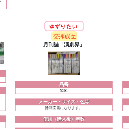
あ
月刊誌「演劇界」
品番
5201
1
メーカー・サイズ・色等
除籍図書になります。
使用（購入後）年数