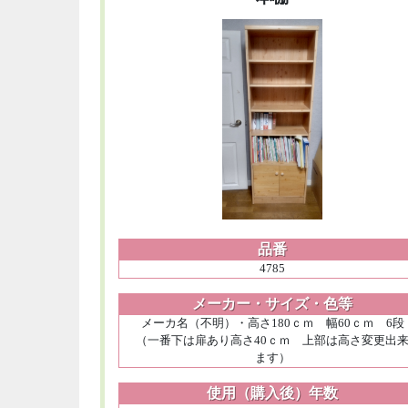
品番
4785
メーカー・サイズ・色等
メーカ名（不明）・高さ180ｃｍ 幅60ｃｍ 6段
（一番下は扉あり高さ40ｃｍ 上部は高さ変更出
ます）
使用（購入後）年数