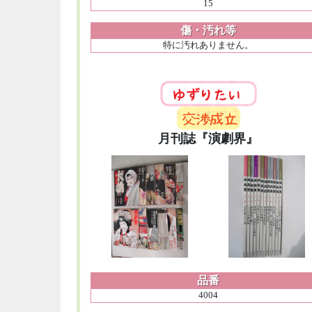
15
傷・汚れ等
特に汚れありません。
月刊誌『演劇界』
品番
4004