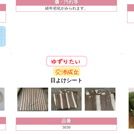
傷・汚れ等
経年劣化がみられます。
面
日よけシート
品番
5030