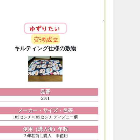
キルティング仕様の敷物
品番
5181
メーカー・サイズ・色等
185センチ×185センチ ディズニー柄
使用（購入後）年数
３年程前に購入 未使用