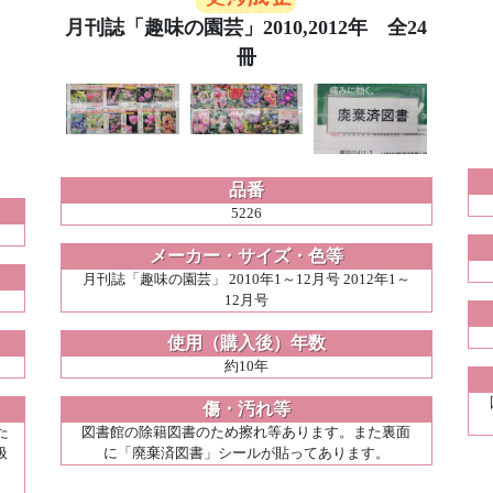
月刊誌「趣味の園芸」2010,2012年 全24
冊
品番
5226
メーカー・サイズ・色等
月刊誌「趣味の園芸」 2010年1～12月号 2012年1～
12月号
使用（購入後）年数
約10年
傷・汚れ等
た
図書館の除籍図書のため擦れ等あります。また裏面
扱
に「廃棄済図書」シールが貼ってあります。
り