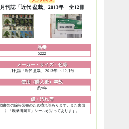
月刊誌「近代 盆栽」2013年 全12冊
品番
5222
メーカー・サイズ・色等
月刊誌「近代 盆栽」 2013年1～12月号
使用（購入後）年数
約9年
傷・汚れ等
図書館の除籍図書のため擦れ等あります。また裏面
に「廃棄済図書」シールが貼ってあります。