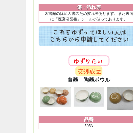
傷・汚れ等
図書館の除籍図書のため擦れ等あります。また裏
に「廃棄済図書」シールが貼ってあります。
食器 陶器ボウル
品番
5053