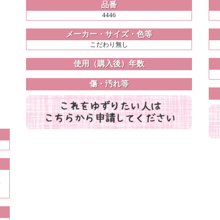
品番
4446
メーカー・サイズ・色等
こだわり無し
使用（購入後）年数
傷・汚れ等
来