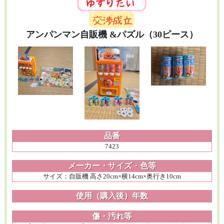
アンパンマン自販機 &パズル（30ピース）
品番
7423
メーカー・サイズ・色等
サイズ：自販機 高さ20cm×横14cm×奥行き10cm
使用（購入後）年数
傷・汚れ等