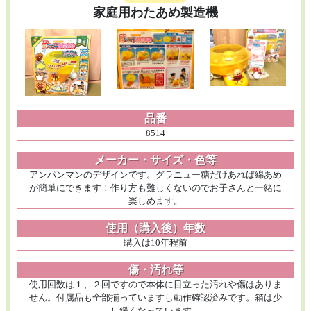
家庭用わたあめ製造機
品番
8514
メーカー・サイズ・色等
アンパンマンのデザインです。グラニュー糖だけあれば綿あめ
が簡単にできます！作り方も難しくないのでお子さんと一緒に
楽しめます。
使用（購入後）年数
購入は10年程前
傷・汚れ等
使用回数は１、２回ですので本体に目立った汚れや傷はありま
せん。付属品も全部揃っていますし動作確認済みです。箱は少
し緩くなっています。