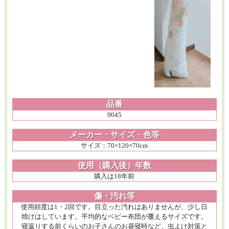
品番
9045
メーカー・サイズ・色等
サイズ：70×120×70cm
使用（購入後）年数
購入は18年前
傷・汚れ等
使用頻度は1・2回です。目立った汚れはありませんが、少し日
焼けはしています。平均的なベビー布団が覆えるサイズです。
寝返りする前くらいのお子さんのお昼寝時など、虫よけ対策と