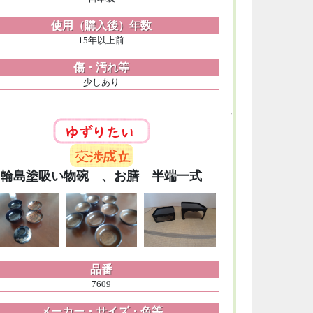
使用（購入後）年数
15年以上前
傷・汚れ等
少しあり
輪島塗吸い物碗 、お膳 半端一式
品番
7609
メーカー・サイズ・色等