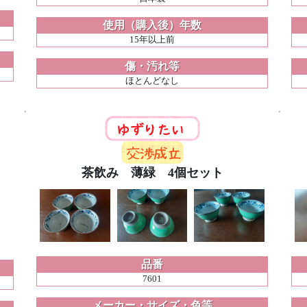
使用（購入後）年数
15年以上前
傷・汚れ等
ほとんどなし
茶飲み 薄緑 4個セット
品番
7601
メーカー・サイズ・色等