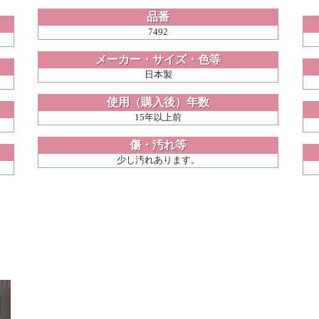
品番
7492
メーカー・サイズ・色等
日本製
使用（購入後）年数
15年以上前
傷・汚れ等
少し汚れあります。