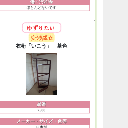
傷・汚れ等
ほとんどないです
衣桁「いこう」 茶色
品番
7588
メーカー・サイズ・色等
日本製