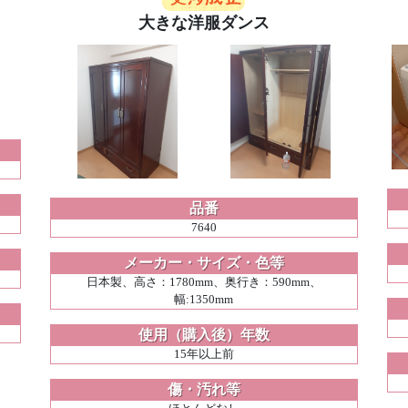
大きな洋服ダンス
品番
7640
メーカー・サイズ・色等
日本製、高さ：1780mm、奥行き：590mm、
幅:1350mm
使用（購入後）年数
15年以上前
傷・汚れ等