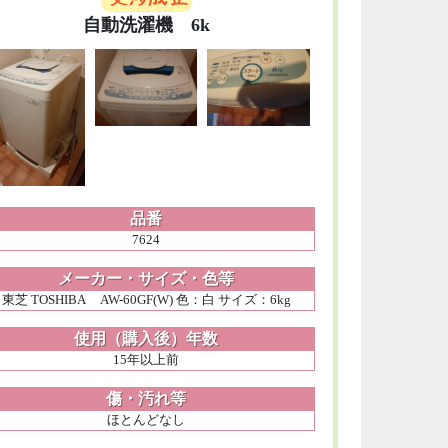
自動洗濯機 6k
品番
7624
メーカー・サイズ・色等
東芝 TOSHIBA AW-60GF(W) 色：白 サイズ：6kg
使用（購入後）年数
15年以上前
傷・汚れ等
ほとんどなし