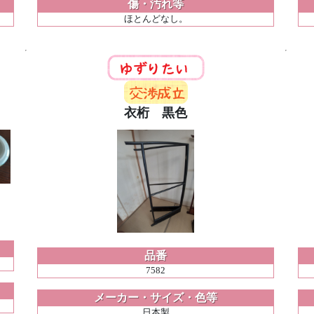
傷・汚れ等
ほとんどなし。
衣桁 黒色
品番
7582
メーカー・サイズ・色等
日本製