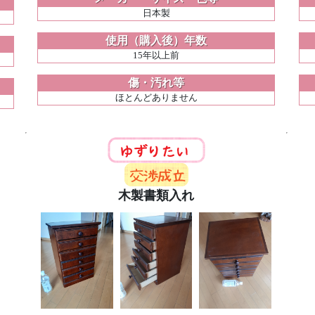
日本製
使用（購入後）年数
15年以上前
傷・汚れ等
ほとんどありません
木製書類入れ