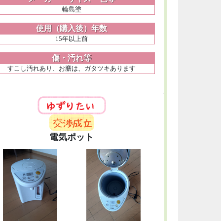
輪島塗
使用（購入後）年数
15年以上前
傷・汚れ等
すこし汚れあり、お膳は、ガタツキあります
電気ポット