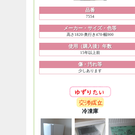
品番
7554
メーカー・サイズ・色等
高さ1820-奥行き470-幅900
使用（購入後）年数
15年以上前
傷・汚れ等
少しあります
冷凍庫