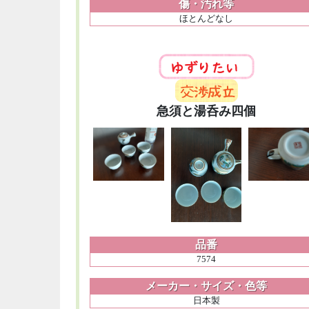
傷・汚れ等
ほとんどなし
急須と湯呑み四個
品番
7574
メーカー・サイズ・色等
日本製