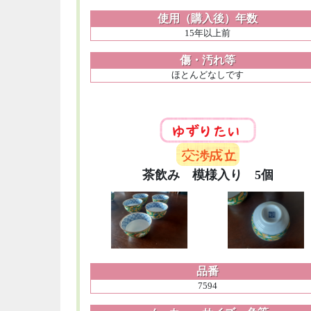
使用（購入後）年数
15年以上前
傷・汚れ等
ほとんどなしです
茶飲み 模様入り 5個
品番
7594