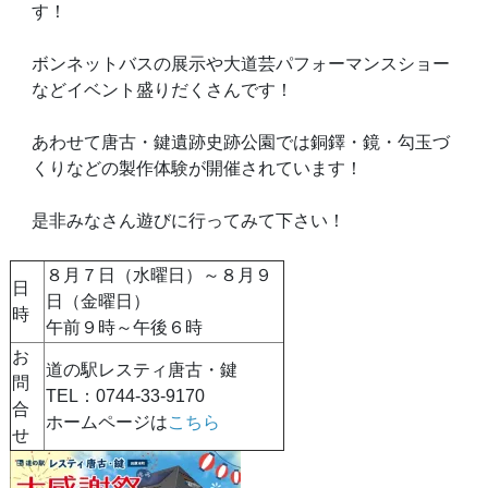
す！
ボンネットバスの展示や大道芸パフォーマンスショー
などイベント盛りだくさんです！
あわせて唐古・鍵遺跡史跡公園では銅鐸・鏡・勾玉づ
くりなどの製作体験が開催されています！
是非みなさん遊びに行ってみて下さい！
８月７日（水曜日）～８月９
日
日（金曜日）
時
午前９時～午後６時
お
道の駅レスティ唐古・鍵
問
TEL：
0744-33-9170
合
ホームページは
こちら
せ