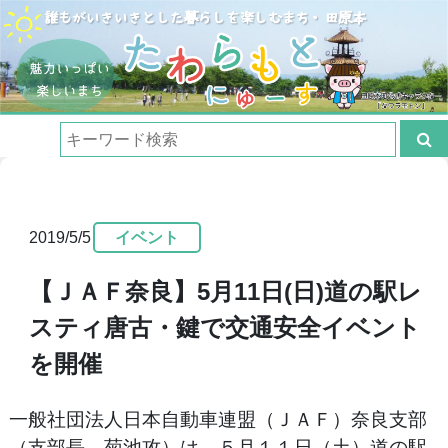
2019/5/5
イベント
【ＪＡＦ奈良】5月11日(日)道の駅レ
スティ唐古・鍵で交通安全イベント
を開催
一般社団法人日本自動車連盟（ＪＡＦ）奈良支部
（支部長 菊池攻）は、５月１１日（土）道の駅