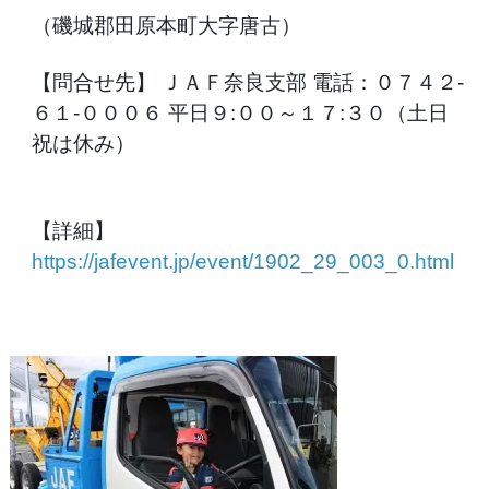
（磯城郡田原本町大字唐古）
【問合せ先】 ＪＡＦ奈良支部 電話：０７４２-
６１-０００６ 平日９:００～１７:３０（土日
祝は休み）
【詳細】
https://jafevent.jp/event/1902_29_003_0.html