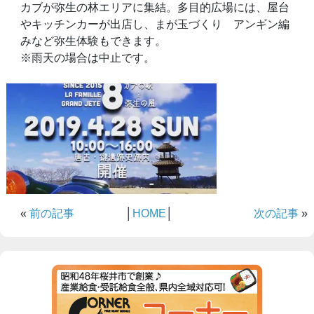
カブが弥生の林エリアに集結。多目的広場には、屋台
やキッチンカーが出店し、まが玉づくり アンギン編
みなど弥生体験もできます。
※雨天の場合は中止です。
«
前の記事
│
HOME
│
次の記事
»