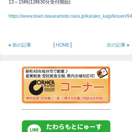
13～15時(12時30分受付開始)
https://www.town.tawaramoto.nara.jp/karako_kagi/kouen/9
«
前の記事
│
HOME
│
次の記事
»