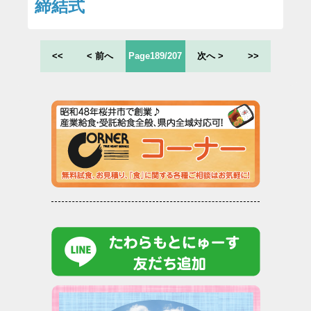
締結式
<<
< 前へ
Page189/207
次へ >
>>