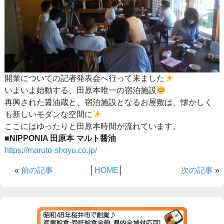
開業についての記者発表会へ行って来ました
いよいよ始動する、田原本唯一の宿泊施設
再興された醤油蔵と、宿泊施設となるお屋敷は、懐かしく
も新しいモダンな空間に
ここにはゆったりと田原本時間が流れています。
■
NIPPONIA 田原本 マルト醤油
https://maruto-shoyu.co.jp/
«
前の記事
│
HOME
│
次の記事
»