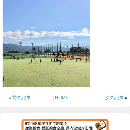
«
前の記事
│
HOME
│
次の記事
»