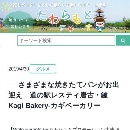
2019/4/30
グルメ
──さまざまな焼きたてパンがお出
迎え 道の駅レスティ唐古・鍵
Kagi Bakery-カギベーカリー
【Write & Photo By たわらもとプロモーション大使 ま