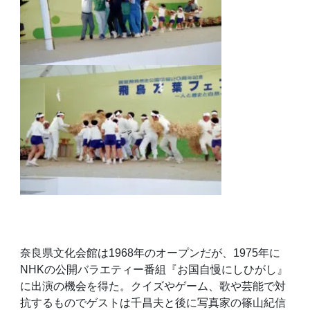
奈良県文化会館は
1968
年のオープンだが、
1975
年に
NHK
の公開バラエティー番組『お国自慢にしひがし』
に出演の機会を得た。クイズやゲーム、歌や芸能で対
抗するものでゲストは千昌夫と後に写真家の篠山紀信