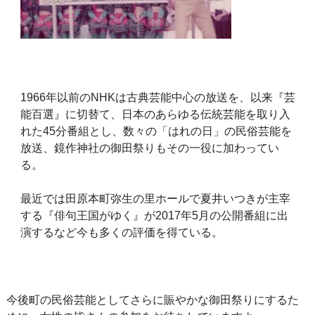
1966年以前の
NHK
は古典芸能中心の放送を、以来『芸
能百選』に切替て、日本のあらゆる伝統芸能を取り入
れた
45
分番組とし、数々の「はれの日」の民俗芸能を
放送、鏡作神社の御田祭りもその一役に加わってい
る。
最近では田原本町弥生の里ホールで夏井いつきが主宰
する『俳句王国がゆく』が2017年
5
月の公開番組に出
演するなど今も多くの評価を得ている。
今後町の民俗芸能としてさらに賑やかな御田祭りにするた