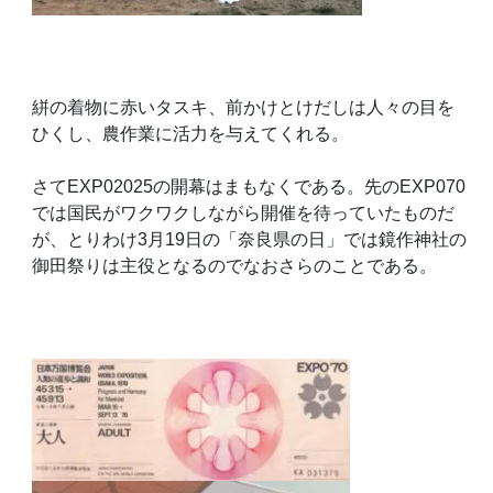
絣の着物に赤いタスキ、前かけとけだしは人々の目を
ひくし、農作業に活力を与えてくれる。
さて
EXP02025
の開幕はまもなくである。先の
EXP070
では国民がワクワクしながら開催を待っていたものだ
が、とりわけ
3
月
19
日の「奈良県の日」では鏡作神社の
御田祭りは主役となるのでなおさらのことである。