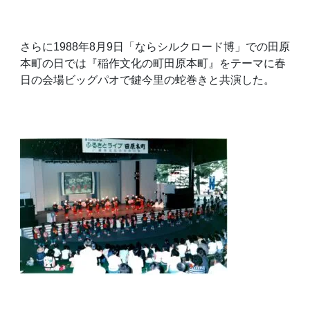
さらに
1988
年
8
月
9
日「ならシルクロード博」での田原
本町の日では『稲作文化の町田原本町』をテーマに春
日の会場ビッグパオで鍵今里の蛇巻きと共演した。