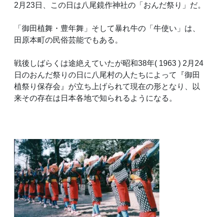
2月
23
日、この日は八尾鏡作神社の「おんだ祭り」だ。
「御田植舞・豊年舞」そして暴れ牛の「牛使い」は、
田原本町の民俗芸能でもある。
戦後しばらくは途絶えていたが昭和
38
年
( 1963 ) 2
月
24
日
のおんだ祭りの日に八尾村の人たちによって『御田
植祭り保存会』が立ち上げられて現在の形となり、以
来その存在は日本各地で知られるようになる。