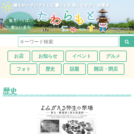
お店
お知らせ
イベント
グルメ
フォト
歴史
話題
開店・閉店
歴史